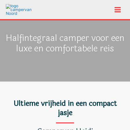
Home
Camper huren
Hymer Heidi
Doorgaan
naar
Main
inhoud
Menu
Halfintegraal camper voor een
luxe en comfortabele reis
Ultieme vrijheid in een compact
jasje