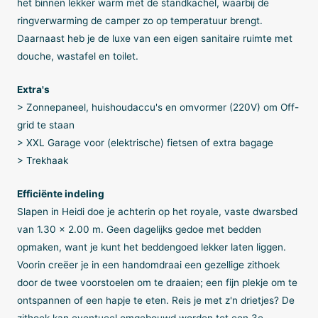
het binnen lekker warm met de standkachel, waarbij de
ringverwarming de camper zo op temperatuur brengt.
Daarnaast heb je de luxe van een eigen sanitaire ruimte met
douche, wastafel en toilet.
Extra's
> Zonnepaneel, huishoudaccu's en omvormer (220V) om Off-
grid te staan
> XXL Garage voor (elektrische) fietsen of extra bagage
> Trekhaak
Efficiënte indeling
Slapen in Heidi doe je achterin op het royale, vaste dwarsbed
van 1.30 x 2.00 m. Geen dagelijks gedoe met bedden
opmaken, want je kunt het beddengoed lekker laten liggen.
Voorin creëer je in een handomdraai een gezellige zithoek
door de twee voorstoelen om te draaien; een fijn plekje om te
ontspannen of een hapje te eten. Reis je met z'n drietjes? De
zithoek kan eventueel omgebouwd worden tot een 3e