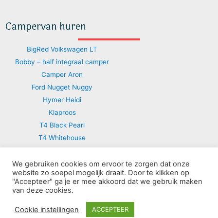
Campervan huren
BigRed Volkswagen LT
Bobby – half integraal camper
Camper Aron
Ford Nugget Nuggy
Hymer Heidi
Klaproos
T4 Black Pearl
T4 Whitehouse
T4 Tribute
T5 Silver
We gebruiken cookies om ervoor te zorgen dat onze
website zo soepel mogelijk draait. Door te klikken op
T5 Sunny
"Accepteer" ga je er mee akkoord dat we gebruik maken
van deze cookies.
Cookie instellingen
ACCEPTEER
Copyright © 2026 Campervan Noord