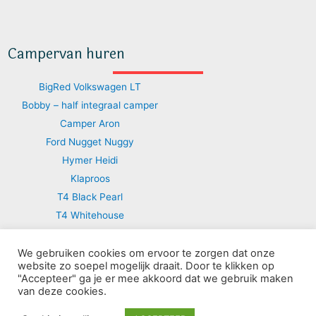
Campervan huren
BigRed Volkswagen LT
Bobby – half integraal camper
Camper Aron
Ford Nugget Nuggy
Hymer Heidi
Klaproos
T4 Black Pearl
T4 Whitehouse
T4 Tribute
T5 Silver
We gebruiken cookies om ervoor te zorgen dat onze
website zo soepel mogelijk draait. Door te klikken op
T5 Sunny
"Accepteer" ga je er mee akkoord dat we gebruik maken
van deze cookies.