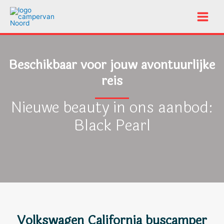
Home
Camper huren
T4 Black Pearl
Doorgaan
naar
Main
inhoud
Menu
Beschikbaar voor jouw avontuurlijke
reis
Nieuwe beauty in ons aanbod:
Black Pearl
Volkswagen California buscamper