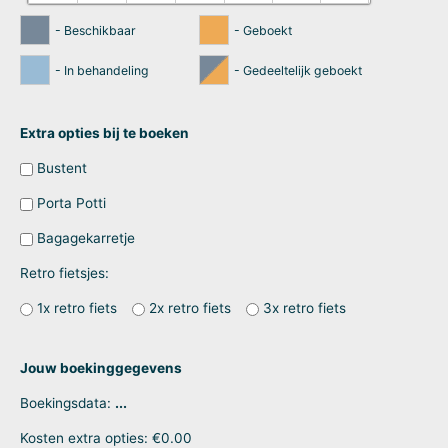
- Beschikbaar
- Geboekt
- In behandeling
- Gedeeltelijk geboekt
Extra opties bij te boeken
Bustent
Porta Potti
Bagagekarretje
Retro fietsjes:
1x retro fiets
2x retro fiets
3x retro fiets
Jouw boekinggegevens
Boekingsdata:
...
Kosten extra opties:
€
0.00